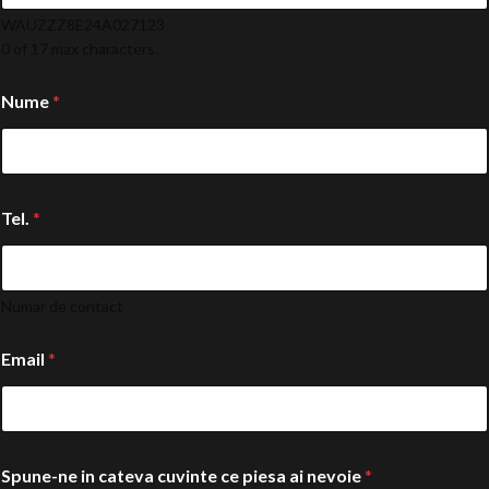
WAUZZZ8E24A027123
0 of 17 max characters.
Nume
*
Tel.
*
Numar de contact
Email
*
Spune-ne in cateva cuvinte ce piesa ai nevoie
*