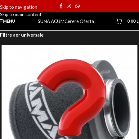
Skip to navigation
Skip to main content
SUNA ACUM
Cerere Oferta
MENU
0,00
L
Prima pagină
Magazin
Motor
Filtre și admisii aer sport
Filtre aer universale