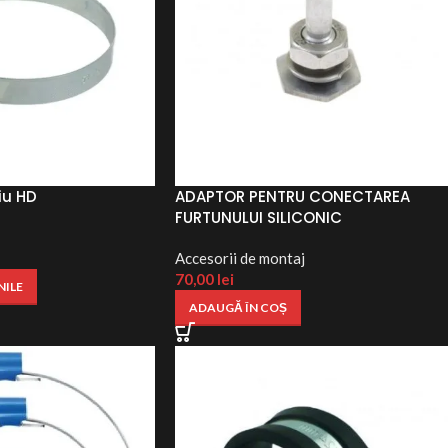
iu HD
ADAPTOR PENTRU CONECTAREA
FURTUNULUI SILICONIC
Accesorii de montaj ​
70,00
lei
NILE
ADAUGĂ ÎN COȘ