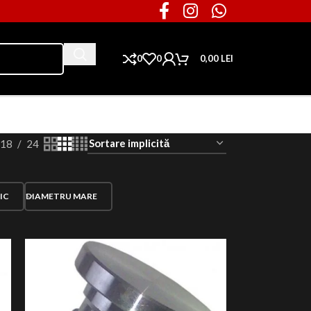
0
0
0,00
LEI
Ai nevoie de piese pentru masina ta?
18
24
IC
DIAMETRU MARE