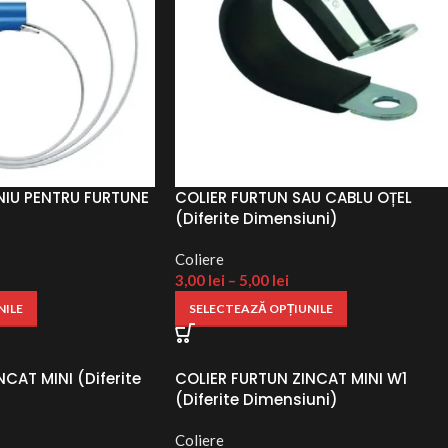
NIU PENTRU FURTUNE
COLIER FURTUN SAU CABLU OȚEL
(Diferite Dimensiuni)
Coliere
3,00
lei
–
5,00
lei
NILE
SELECTEAZĂ OPȚIUNILE
CAT MINI (Diferite
COLIER FURTUN ZINCAT MINI W1
(Diferite Dimensiuni)
Coliere