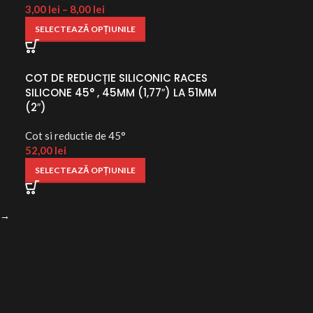
3,00
lei
–
8,00
lei
SELECTEAZĂ OPȚIUNILE
COT DE REDUCȚIE SILICONIC RACES
SILICONE 45° , 45MM (1,77″) LA 51MM
(2″)
Cot si reductie de 45° ​
52,00
lei
SELECTEAZĂ OPȚIUNILE
→