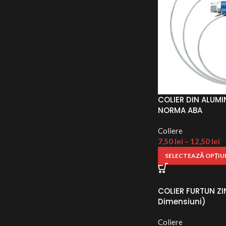
COLIER DIN ALUMI
NORMA ABA
Coliere
7,50
lei
–
12,50
lei
SELECTEAZĂ OPȚIU
COLIER FURTUN ZIN
Dimensiuni)
Coliere