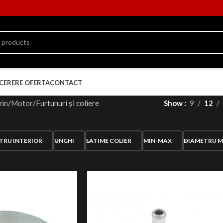
CERERE OFERTA
CONTACT
in
Motor
Furtunuri și coliere
Show
9
12
TRU INTERIOR
UNGHI
LATIME COLIER
MIN-MAX
DIAMETRU M