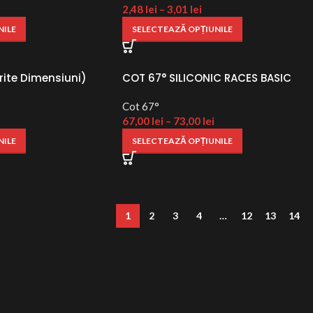
2,48
lei
–
3,01
lei
NILE
SELECTEAZĂ OPȚIUNILE
rite Dimensiuni)
COT 67° SILICONIC RACES BASIC
Cot 67°
67,00
lei
–
73,00
lei
NILE
SELECTEAZĂ OPȚIUNILE
1
2
3
4
…
12
13
14