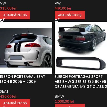
VW
VW
315,00
lei
440,00
lei
ADAUGĂ ÎN COȘ
ADAUGĂ ÎN COȘ
ELERON PORTBAGAJ SEAT
ELERON PORTBAGAJ SPORT
LEON II 2005 – 2009
ABS BMW 3 SERIES E36 90-98
DE ASEMENEA, M3 GT CLASS 2
SEAT
430,00
lei
BMW
1.000,00
lei
ADAUGĂ ÎN COȘ