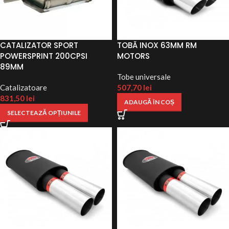
CATALIZATOR SPORT
TOBĂ INOX 63MM RM
POWERSPRINT 200CPSI
MOTORS
89MM
Tobe universale
Catalizatoare
507,70
lei
831,50
lei
ADAUGĂ ÎN COȘ
SELECTEAZĂ OPȚIUNILE