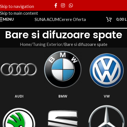
Skip to navigation
Skip to main content
SUNA ACUM
Cerere Oferta
MENU
0,00
L
Bare si difuzoare spate
Home
Tuning Exterior
Bare si difuzoare spate
AUDI
BMW
VW