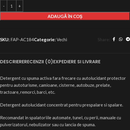
ADAUGĂ ÎN COȘ
Share:
SKU:
FAP-AC184
Categorie:
Vechi
DESCRIERE
RECENZII (0)
EXPEDIERE SI LIVRARE
Detergent cu spuma activa fara frecare cu autolucidant protector
pentru autoturisme, camioane, cisterne, autobuze, prelate,
tractoare, remorci, barci, etc.
Detergent autolucidant concentrat pentru prespalare si spalare.
Recomandat in spalatoriile automate, tunel, cu perii, manuale cu
pulverizatorul, nebulizator sau cu lancia de spuma.