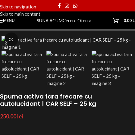
Skip to navigation
Skip to main content
SUNA ACUM
Cerere Oferta
MENU
0,00
L
Prima pagină
Magazin
Vechi
Click to enlarge
Spuma activa fara frecare cu
autolucidant | CAR SELF – 25 kg
250,00
lei