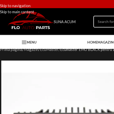
Skip to navigation
Skip to main content
SUNA ACUM
MENU
HOME
MAGAZIN
Prima pagină
Magazin
EcuMaster
Ecumaster EMU BLACK pentru