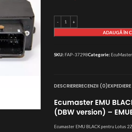
ADAUGĂ ÎN 
SKU:
FAP-37298
Categorie:
EcuMaste
DESCRIERE
RECENZII (0)
EXPEDIERE 
Ecumaster EMU BLACK
(DBW version) – EM
Ecumaster EMU BLACK pentru Lotus 2Z