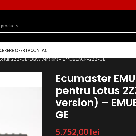
CERERE OFERTA
CONTACT
 Lotus 2ZZ-GE (DBW version) – EMUBLACK-2ZZ-GE
Ecumaster EMU
pentru Lotus 2
version) – EM
GE
5.752,00
lei