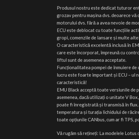
Produsul nostru este dedicat tuturor en
grozav pentru mașina dvs. deoarece vă o
motorului dvs. fără a avea nevoie de modif
ECU este deblocat cu toate funcțiile activ
gropi, comenzile de lansare și multe alte
O caracteristică excelentă inclusă în EM
care este încorporat, împreună cu contro
liftul sunt de asemenea acceptate.
Funcționalitatea pompei de înmuiere de 
lucru este foarte important și ECU – ul
caracteristică!
EMU Black acceptă toate versiunile de pa
asemenea, dacă utilizați o unitate V Box,
poate fi înregistrată și transmisă în f
temperatura și turația lichidului de răci
toate opțiunile CANbus, cum ar fi TPS, po
Vă rugăm să rețineți: La modelele Lotus