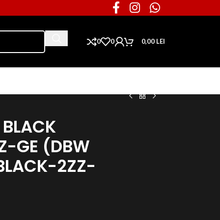
0
0
0,00
LEI
Ai nevoie de piese pentru masina ta?
 BLACK
ZZ-GE (DBW
UBLACK-2ZZ-