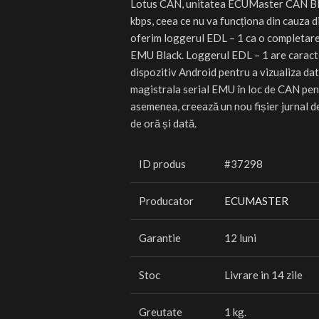
Lotus CAN, unitatea ECUMaster CAN Blu
kbps, ceea ce nu va funcționa din cauza d
oferim loggerul EDL – 1 ca o completare
EMU Black. Loggerul EDL – 1 are caract
dispozitiv Android pentru a vizualiza da
magistrala serial EMU în loc de CAN pent
asemenea, creează un nou fișier jurnal d
de oră și dată.
ID produs
#37298
Producator
ECUMASTER
Garantie
12 luni
Stoc
Livrare in 14 zile
Greutate
1 kg.