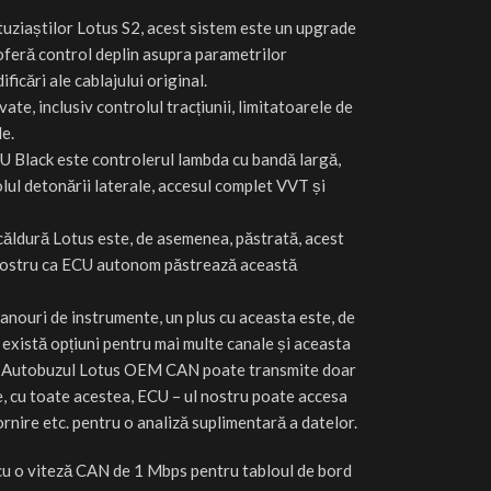
tuziaștilor Lotus S2, acest sistem este un upgrade
feră control deplin asupra parametrilor
icări ale cablajului original.
ate, inclusiv controlul tracțiunii, limitatoarele de
le.
U Black este controlerul lambda cu bandă largă,
lul detonării laterale, accesul complet VVT și
căldură Lotus este, de asemenea, păstrată, acest
 nostru ca ECU autonom păstrează această
nouri de instrumente, un plus cu aceasta este, de
 există opțiuni pentru mai multe canale și aceasta
lux. Autobuzul Lotus OEM CAN poate transmite doar
re, cu toate acestea, ECU – ul nostru poate accesa
rnire etc. pentru o analiză suplimentară a datelor.
 cu o viteză CAN de 1 Mbps pentru tabloul de bord