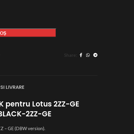
COȘ
Share:
r
SI LIVRARE
 pentru Lotus 2ZZ-GE
UBLACK-2ZZ-GE
Z – GE (DBW version).