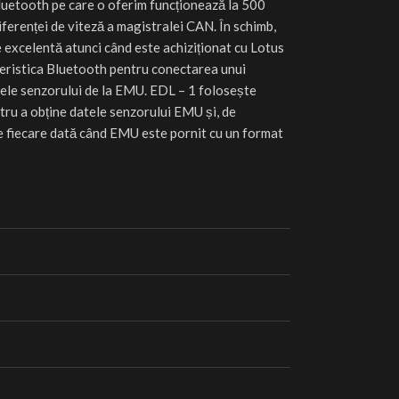
etooth pe care o oferim funcționează la 500
iferenței de viteză a magistralei CAN. În schimb,
 excelentă atunci când este achiziționat cu Lotus
eristica Bluetooth pentru conectarea unui
tele senzorului de la EMU. EDL – 1 folosește
ru a obține datele senzorului EMU și, de
e fiecare dată când EMU este pornit cu un format