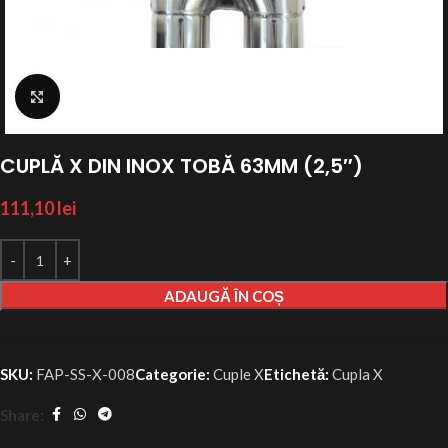
Click to enlarge
CUPLĂ X DIN INOX TOBĂ 63MM (2,5″)
111,10
lei
ADAUGĂ ÎN COȘ
SKU:
FAP-SS-X-008
Categorie:
Cuple X
Etichetă:
Cupla X
Share: