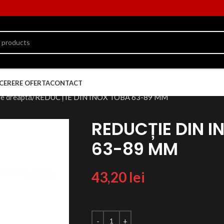
CERERE OFERTA
CONTACT
ie dreaptă
REDUCȚIE DIN INOX TOBĂ 63-89 MM
REDUCȚIE DIN I
63-89 MM
43,20
lei