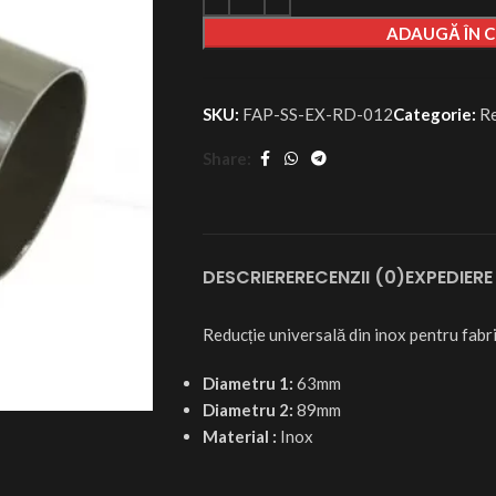
ADAUGĂ ÎN 
SKU:
FAP-SS-EX-RD-012
Categorie:
Re
Share:
DESCRIERE
RECENZII (0)
EXPEDIERE 
Reducție universală din inox pentru fabr
Diametru 1:
63mm
Diametru 2:
89mm
Material :
Inox