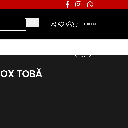
0
0
0,00
LEI
Ai nevoie de piese pentru masina ta?
NOX TOBĂ