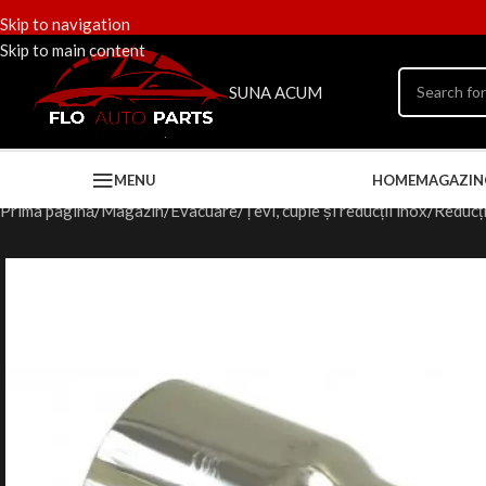
Skip to navigation
Skip to main content
SUNA ACUM
MENU
HOME
MAGAZIN
Prima pagină
Magazin
Evacuare
Țevi, cuple și reducții inox
Reducț