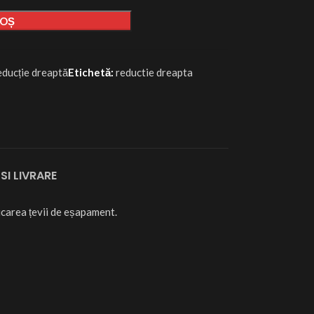
COȘ
ducție dreaptă
Etichetă:
reductie dreapta
SI LIVRARE
icarea țevii de eșapament.