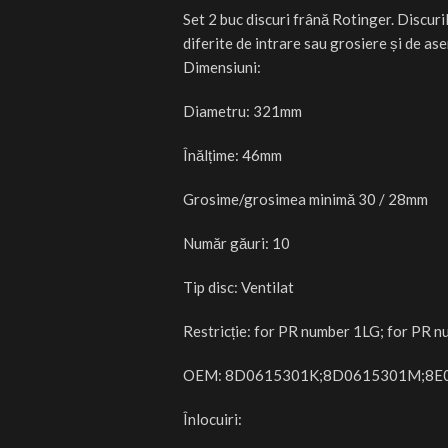
Set 2 buc discuri frână Rotinger. Discuri
diferite de intrare sau grosiere și de as
Dimensiuni:
Diametru: 321mm
Înălțime: 46mm
Grosime/grosimea minimă 30 / 28mm
Număr găuri: 10
Tip disc: Ventilat
Restricție: for PR number 1LG; for PR 
OEM: 8D0615301K;8D0615301M;8E
Înlocuiri: