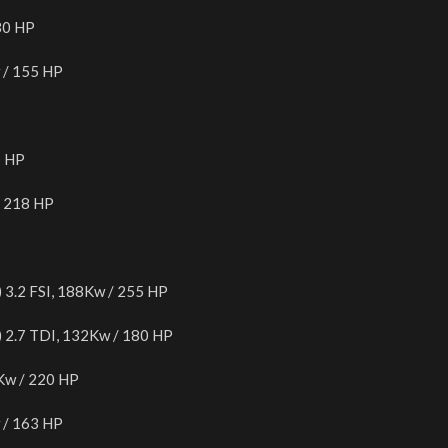
30 HP
 / 155 HP
5 HP
/ 218 HP
) 3.2 FSI, 188Kw / 255 HP
) 2.7 TDI, 132Kw / 180 HP
2Kw / 220 HP
 / 163 HP