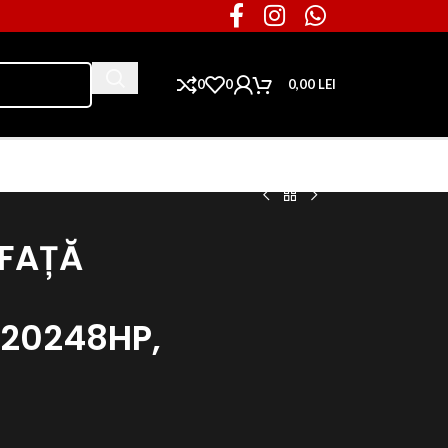
0
0
0,00
LEI
Ai nevoie de piese pentru masina ta?
 FAȚĂ
20248HP,