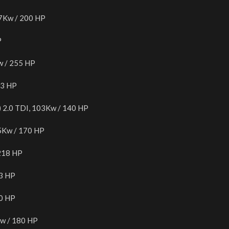
47Kw / 200 HP
P
w / 255 HP
63 HP
) 2.0 TDI, 103Kw / 140 HP
25Kw / 170 HP
 218 HP
63 HP
80 HP
Kw / 180 HP