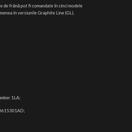
le de frână pot fi comandate în cinci modele
emenea în versiunile Graphite Line (GL).
number 1LA;
0615301AD;