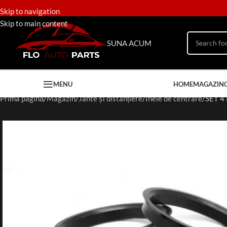
Skip to navigation
Skip to main content
SUNA ACUM
MENU
HOME
MAGAZIN
Prima pagină
Magazin
Jante și distanțiere
Inele de centrare
SET 4