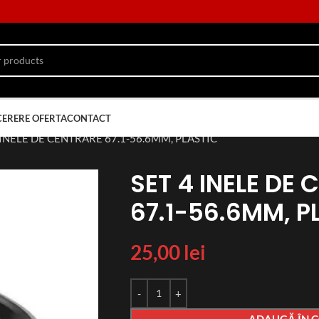
CERERE OFERTA
CONTACT
 INELE DE CENTRARE 67.1-56.6MM, PLASTIC
SET 4 INELE DE
67.1-56.6MM, P
25,00
lei
ADAUGĂ ÎN 