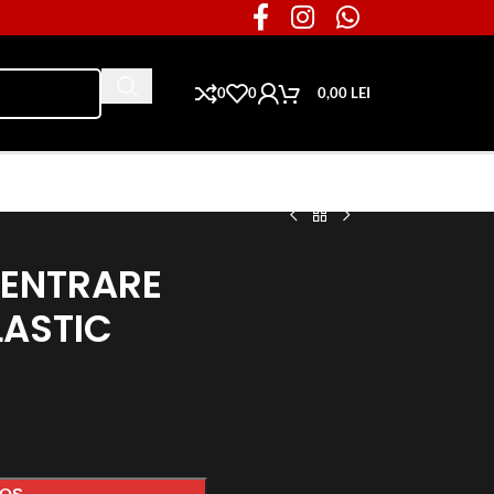
0
0
0,00
LEI
Ai nevoie de piese pentru masina ta?
 CENTRARE
LASTIC
COȘ