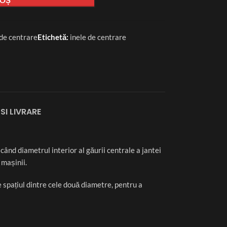
 de centrare
Etichetă:
inele de centrare
SI LIVRARE
când diametrul interior al găurii centrale a jantei
mașinii.
e spațiul dintre cele două diametre, pentru a