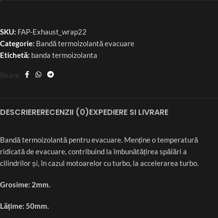
SKU:
FAP-Exhaust_wrap22
Categorie:
Bandă termoizolantă evacuare
Etichetă:
banda termoizolanta
Share:
DESCRIERE
RECENZII (0)
EXPEDIERE SI LIVRARE
Bandă termoizolantă pentru evacuare. Menține o temperatură
ridicată de evacuare, contribuind la îmbunătățirea spălări a
cilindrilor și, în cazul motoarelor cu turbo, la accelerarea turbo.
Grosime: 2mm.
Lățime: 50mm.