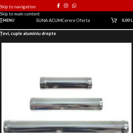
Skip to navigation
Skip to main content
SUNA ACUM
Cerere Oferta
MENU
0,00
L
Prima pagină
Magazin
Motor
Cuple, coturi aluminiu
Țevi, cuple aluminiu drepte