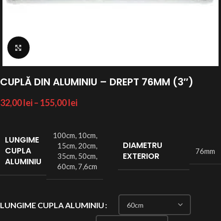
Click to enlarge
CUPLĂ DIN ALUMINIU – DREPT 76MM (3″)
32,00
lei
–
155,00
lei
100cm
,
10cm
,
LUNGIME
DIAMETRU
15cm
,
20cm
,
CUPLA
76mm
EXTERIOR
35cm
,
50cm
,
ALUMINIU
60cm
,
7,6cm
LUNGIME CUPLA ALUMINIU