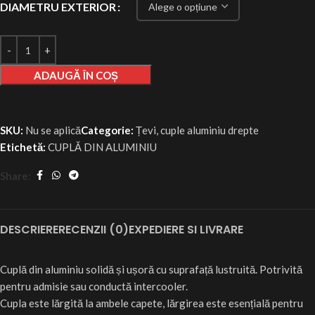
DIAMETRU EXTERIOR
ADAUGĂ ÎN COȘ
SKU:
Nu se aplică
Categorie:
Țevi, cuple aluminiu drepte
Etichetă:
CUPLĂ DIN ALUMINIU
Share:
DESCRIERE
RECENZII (0)
EXPEDIERE SI LIVRARE
Cuplă din aluminiu solidă și ușoră cu suprafață lustruită. Potrivită
pentru admisie sau conductă intercooler.
Cupla este lărgită la ambele capete, lărgirea este esențială pentru