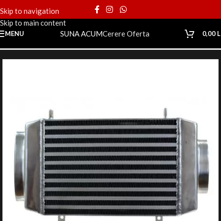
Skip to navigation
Skip to main content
SUNA ACUM
Cerere Oferta
MENU
0,00
L
Prima pagină
Magazin
Motor
Intercooler
Specifice ​