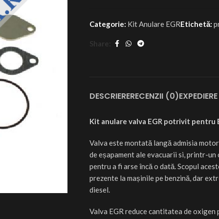
Categorie:
Kit Anulare EGR
Etichetă:
p
Share:
DESCRIERE
RECENZII (0)
EXPEDIERE 
Kit anulare valva EGR potrivit pentr
Valva este montată langă admisia motoru
de eșapament ale evacuarii si, printr-un 
pentru a fi arse încă o dată. Scopul aces
prezente la mașinile pe benzină, dar extre
diesel.
Valva EGR reduce cantitatea de oxigen 