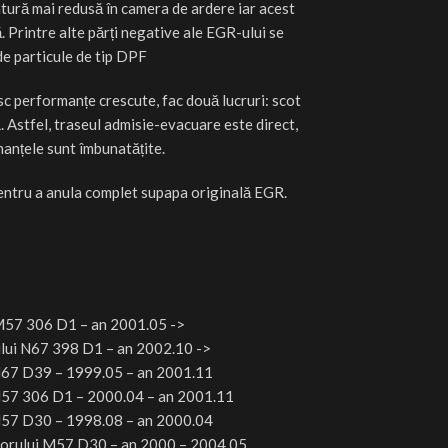
atură mai redusă în camera de ardere iar acest
. Printre alte părți negative ale EGR-ului se
de particule de tip DPF
esc performanțe crescute, fac două lucruri: scot
R. Astfel, traseul admisie-evacuare este direct,
manțele sunt îmbunatățite.
pentru a anula complet supapa originală EGR.
 M57 306 D1 –
an
2001.05 ->
lui
N67 398 D1 –
an
2002.10 ->
67 D39 – 1999.05 –
an
2001.11
7 306 D1 – 2000.04 –
an
2001.11
57 D30 – 1998.08 –
an
2000.04
orului
M57 D30 –
an
2000 – 2004.05