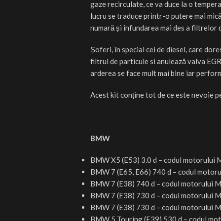
gaze recirculate, ce va duce la o temper
lucru se traduce printr-o putere mai mică
numară și înfundarea mai des a filtrelor 
Șoferi, în special cei de diesel, care dor
filtrul de particule si anulează valva EG
arderea se face mult mai bine iar perfor
Acest kit conține tot de ce este nevoie 
BMW
BMW X5 (E53) 3.0 d – codul motorului
BMW 7 (E65, E66) 740 d –
codul motoru
BMW 7 (E38) 740 d –
codul motorului
M
BMW 7 (E38) 730 d –
codul motorului
M5
BMW 7 (E38) 730 d –
codul motorului
M
BMW 5 Touring (E39) 530 d –
codul mot