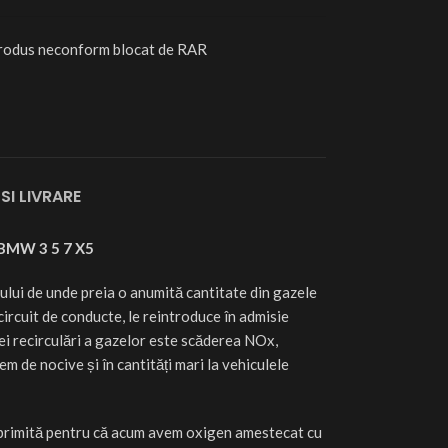
rodus neconform blocat de RAR
SI LIVRARE
u BMW 3 5 7 X5
lui de unde preia o anumită cantitate din gazele
circuit de conducte, le reintroduce în admisie
tei recirculări a gazelor este scăderea NOx,
m de nocive și în cantități mari la vehiculele
primită pentru că acum avem oxigen amestecat cu