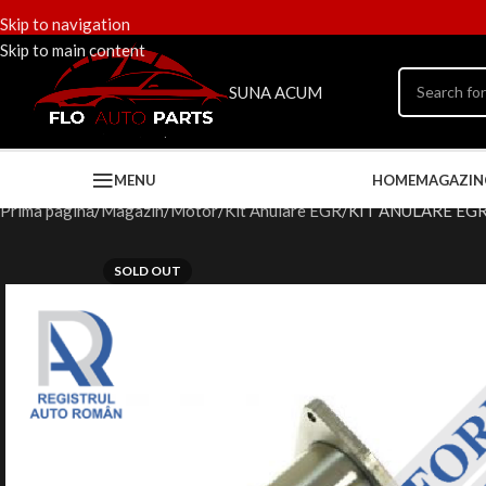
Skip to navigation
Skip to main content
SUNA ACUM
MENU
HOME
MAGAZIN
Prima pagină
Magazin
Motor
Kit Anulare EGR
KIT ANULARE EGR
SOLD OUT