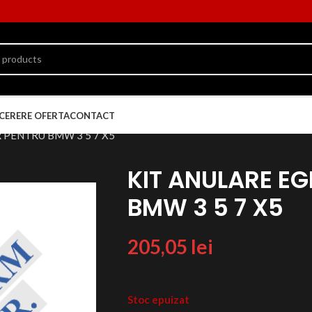
CERERE OFERTA
CONTACT
 PENTRU BMW 3 5 7 X5
KIT ANULARE EG
BMW 3 5 7 X5
205,05
lei
Stoc epuizat