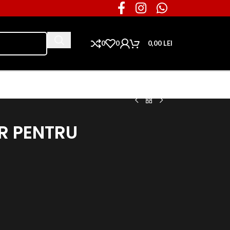
0
0
0,00
LEI
Ai nevoie de piese pentru masina ta?
R PENTRU