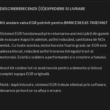
DESCRIERE
RECENZII (0)
EXPEDIERE SI LIVRARE
Kit anulare valva EGR potrivit pentru BMW E38 E65 740D M67
Sistemul EGR funcționează prin returnarea unei mici părți din gazele
de evacuare înapoi în admisie, astfel reducând, cantitatea de NOx
emisă.. Cu toate acestea, motorina este foarte grasă, iar EGR este
adesea blocat, reducând astfel trecerea întregului tract al
motorului. Există o scădere a performanței și o creștere a fumului.
Acest kit conține tot ce aveți nevoie pentru a demonta și înlocui
complet supapa EGR originală.
Notă : după înlocuire, sistemul EGR trebuie eliminat prin software,
deoarece pe bord se va afișa o eroare.