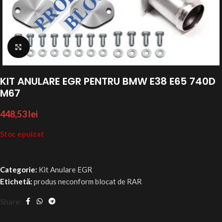
Click to enlarge
KIT ANULARE EGR PENTRU BMW E38 E65 740D
M67
448,53
lei
Stoc epuizat
Categorie:
Kit Anulare EGR
Etichetă:
produs neconform blocat de RAR
Share: