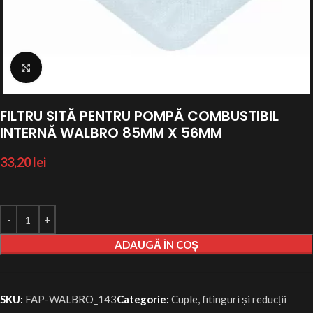
Click to enlarge
FILTRU SITĂ PENTRU POMPĂ COMBUSTIBIL
INTERNĂ WALBRO 85MM X 56MM
33,20
lei
ADAUGĂ ÎN COȘ
SKU:
FAP-WALBRO_143
Categorie:
Cuple, fitinguri și reducții ​