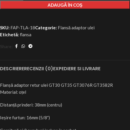
ADAUGĂ ÎN COȘ
SKU:
FAP-TLA-18
Categorie:
Flansă adaptor ulei ​
Etichetă:
flansa
Share:
DESCRIERE
RECENZII (0)
EXPEDIERE SI LIVRARE
Flanșă adaptor retur ulei GT30 GT35 GT3076R GT3582R
Material: oțel
Distanță prinderi: 38mm (centru)
Ieșire furtun: 16mm (5/8″)