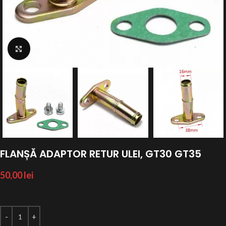
Click to enlarge
FLANȘĂ ADAPTOR RETUR ULEI, GT30 GT35
50,00
lei