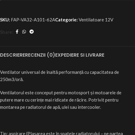
SKU:
FAP-VA32-A101-62A
Categorie:
Ventilatoare 12V
Share:
DESCRIERE
RECENZII (0)
EXPEDIERE SI LIVRARE
Ventilator universal de înaltă performanță cu capacitatea de
250m3/oră.
Ventilatorul este conceput pentru motosport și motoarele de
putere mare cu cerințe mai ridicate de răcire. Potrivit pentru
montarea pe radiatorul de apă, ulei sau intercooler.
Tip: aspirare (Plasarea este în spatele radiatorului – pe partea