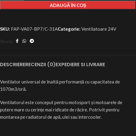
ADAUGĂ ÎN COȘ
SKU:
FAP-VA07-BP7/C-31A
Categorie:
Ventilatoare 24V
Share:
DESCRIERE
RECENZII (0)
EXPEDIERE SI LIVRARE
Ventilator universal de înaltă performanță cu capacitatea de
1070m3/oră.
Ventilatorul este conceput pentru motosport și motoarele de
putere mare cu cerințe mai ridicate de răcire. Potrivit pentru
montarea pe radiatorul de apă, ulei sau intercooler.