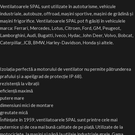
Ventilatoarele SPAL sunt utilizate în autoturisme, vehicule
industriale, autobuze, offroad, mașini sportive, mașini de grădină și
mașini frigorifice. Ventilatoarele SPAL pot fi găsiți în vehiculele
marca: Ferrari, Mercedes, Lotus, Citroen, Ford, GM, Peugeot,
Lamborghini, Audi, Bugatti, Iveco, Hydac, John Deer, Volvo, Bobcat,
Caterpillar, JCB, BMW, Harley-Davidson, Honda și altele.
Izolația perfectă a motorului de ventilator nu permite pătrunderea
prafului și a apei(grad de protecție IP 68).
rezistență la vibrații
eficiență maximă
putere mare
dimensiuni mici de montare
greutate mică
Înființate în 1959, ventilatoarele SPAL sunt printre cele mai
puternice și de cea mai bună calitate de pe piață. Utilizate de la
motociclete, la mașini și până la utilaje industriale grele. Gama