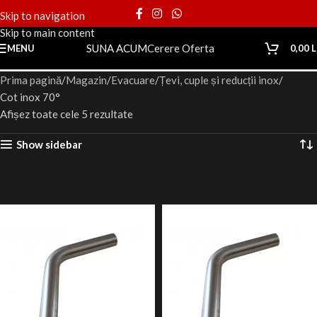
Skip to navigation
Skip to main content
SUNA ACUM
Cerere Oferta
MENU
0,00
L
Prima pagină
Magazin
Evacuare
Țevi, cuple și reducții inox
Cot inox 70°
Afișez toate cele 5 rezultate
Show sidebar