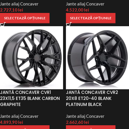
Jante aliaj Concaver
Jante aliaj Concaver
2.727,10
lei
4.522,00
lei
SELECTEAZĂ OPȚIUNILE
SELECTEAZĂ OPȚIUNILE
JANTĂ CONCAVER CVR1
JANTĂ CONCAVER CVR2
23X11,5 ET35 BLANK CARBON
20X8 ET20-40 BLANK
GRAPHITE
PLATINUM BLACK
Jante aliaj Concaver
Jante aliaj Concaver
4.893,90
lei
2.662,60
lei