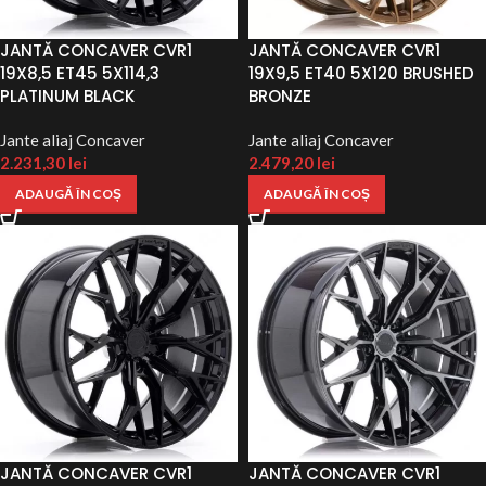
JANTĂ CONCAVER CVR1
JANTĂ CONCAVER CVR1
19X8,5 ET45 5X114,3
19X9,5 ET40 5X120 BRUSHED
PLATINUM BLACK
BRONZE
Jante aliaj Concaver
Jante aliaj Concaver
2.231,30
lei
2.479,20
lei
ADAUGĂ ÎN COȘ
ADAUGĂ ÎN COȘ
JANTĂ CONCAVER CVR1
JANTĂ CONCAVER CVR1