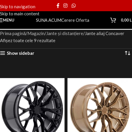
Skip to navigation
Skip to main content
SUNA ACUM
Cerere Oferta
MENU
0,00
L
Prima pagină
Magazin
Jante și distanțiere
Jante aliaj Concaver
Afișez toate cele 9 rezultate
Show sidebar