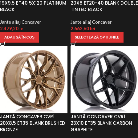
19X9,5 ET40 5X120 PLATINUM
20X8 ET20-40 BLANK DOUBLE
BLACK
TINTED BLACK
Jante aliaj Concaver
Jante aliaj Concaver
2.479,20
lei
2.662,60
lei
ADAUGĂ ÎN COȘ
SELECTEAZĂ OPȚIUNILE
JANTĂ CONCAVER CVR1
JANTĂ CONCAVER CVR1
20X8,5 ET35 BLANK BRUSHED
23X10 ET35 BLANK CARBON
BRONZE
GRAPHITE