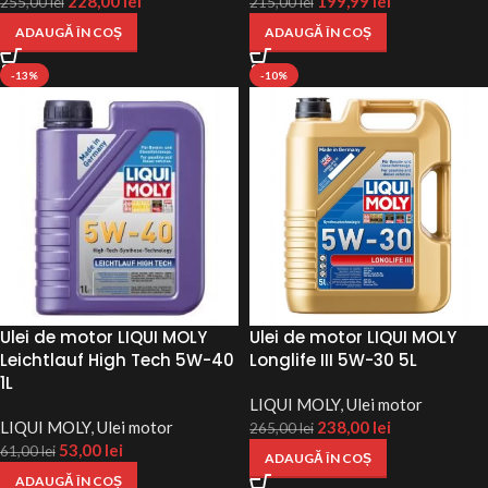
228,00
lei
199,99
lei
255,00
lei
215,00
lei
ADAUGĂ ÎN COȘ
ADAUGĂ ÎN COȘ
-13%
-10%
Ulei de motor LIQUI MOLY
Ulei de motor LIQUI MOLY
Leichtlauf High Tech 5W-40
Longlife III 5W-30 5L
1L
LIQUI MOLY
,
Ulei motor
LIQUI MOLY
,
Ulei motor
238,00
lei
265,00
lei
53,00
lei
61,00
lei
ADAUGĂ ÎN COȘ
ADAUGĂ ÎN COȘ