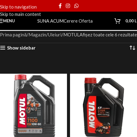
Skip to navigation
Skip to main content
SUNA ACUM
Cerere Oferta
MENU
0,00
L
Prima pagină
Magazin
Uleiuri
MOTUL
Afișez toate cele 6 rezultate
Show sidebar