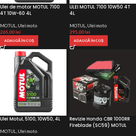
Ulei de motor MOTUL 7100
ULEI MOTUL 7100 10W50 4T
4T 10W-60 4L
4L
MOTUL
,
Ulei moto
MOTUL
,
Ulei moto
265,00
lei
295,00
lei
ADAUGĂ ÎN COȘ
ADAUGĂ ÎN COȘ
Ulei Motul, 5100, 10W50, 4L
Revizie Honda CBR 1000RR
Fireblade (SC59) MOTUL
MOTUL
,
Ulei moto