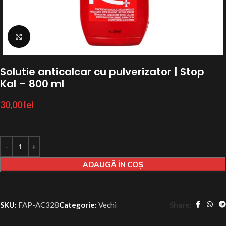
Click to enlarge
Solutie anticalcar cu pulverizator | Stop
Kal – 800 ml
30,00
lei
ADAUGĂ ÎN COȘ
Share:
SKU:
FAP-AC328
Categorie:
Vechi