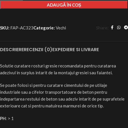
ADAUGĂ ÎN COȘ
Share:
SKU:
FAP-AC323
Categorie:
Vechi
DESCRIERE
RECENZII (0)
EXPEDIERE SI LIVRARE
Solutie curatare rosturi gresie recomandata pentru curatarea
adezivul in surplus intarit de la montajul gresiei sau faiantei.
Se poate folosi si pentru curatare cimentului de pe utilaje
industriale sau a cifelor transportatoare de beton pentru
indepartarea restului de beton sau adeziv intarit de pe suprafetele
exterioare cat si pentru matuirea marmurei de orice tip.
PH
: > 1